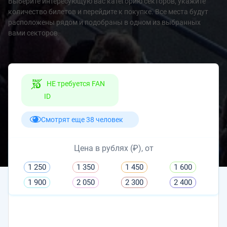
Выберите интересующую вас категорию секторов, укажите
количество билетов и перейдите к покупке. Все места будут
расположены рядом и подобраны в одном из выбранных
вами секторов.
НЕ требуется FAN
ID
Смотрят еще 38 человек
Цена в рублях (₽), от
1 250
1 350
1 450
1 600
1 900
2 050
2 300
2 400