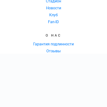
Стадион
Новости
Клуб
Fan-ID
О НАС
Гарантия подлинности
Отзывы
Доставка и оплата
Оферта
Контакты
КОЛ-ВО БИЛЕТОВ:
ШТ
СУММА:
₽
от
₽
ОТКРЫТЬ
СЕКТОР
КОНТАКТЫ
Оформить заказ
8 (353) 248-65-05
|
Ежедневно с 09:00 до 20:00 Мск