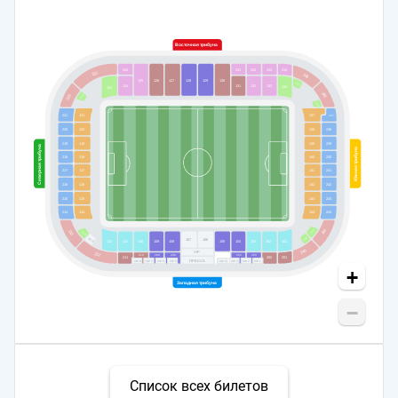
Восточная трибуна
224
231
232
233
234
223
235
125
126
127
128
129
130
135
124
131
132
133
134
123
236
222
122
136
221
121
137
237
220
120
138
238
219
119
139
239
Северная трибуна
Южная трибуна
218
118
140
240
217
117
141
241
216
116
142
242
215
115
143
243
214
114
144
244
245
145
213
113
146
МГН
107
106
112
111
110
109
108
105
104
103
102
101
246
VIP
212
210
209
208
204
203
211
202
201
ПРЕССА
VIP 8
VIP 7
VIP 6
VIP 5
VIP 4
VIP 3
VIP 2
VIP 1
+
Западная трибуна
−
Список всех билетов