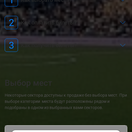
2
Как оплатить билеты?
3
Как получить билеты?
Выбор мест
Некоторые сектора доступны к продаже без выбора мест. При
выборе категории места будут расположены рядом и
подобраны в одном из выбранных вами секторов.