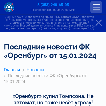
8 (353) 248-65-05
Ежедневно с 09:00 до 20:00 Мск
Данный сайт не является официальным сайтом клуба , является
сайтом вторичного рынка билетов на спортивные мероприятия,
стоимость которых может отличаться от их номинальной
стоимости. В своей деятельности сайт не использует РИД третьих
лиц, не связан с товарами (работами, услугами) владельцев РИД.
Последние новости ФК
«Оренбург» от 15.01.2024
Главная
Новости
Последние новости ФК «Оренбург» от
15.01.2024
«Оренбург» купил Томпсона. Не
автомат, но тоже несёт угрозу!