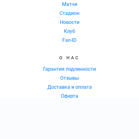
Матчи
Стадион
Новости
Клуб
Fan-ID
О НАС
Гарантия подлинности
Отзывы
Доставка и оплата
Оферта
Контакты
КОНТАКТЫ
КОЛ-ВО БИЛЕТОВ:
ШТ
СУММА:
₽
8 (353) 248-65-05
|
от
₽
ОТКРЫТЬ
СЕКТОР